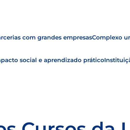
rcerias com grandes empresas
Complexo un
pacto social e aprendizado prático
Institui
os Cursos da 