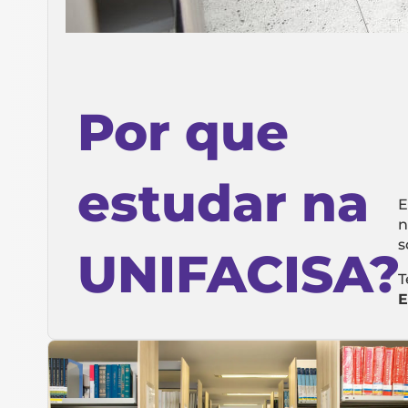
Por que
estudar na
E
n
s
UNIFACISA?
T
E