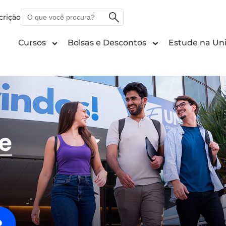
O
crição
que
você
Cursos
Bolsas e Descontos
Estude na Uni
procura?