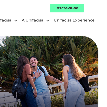
Inscreva-se
facisa
A Unifacisa
Unifacisa Experience