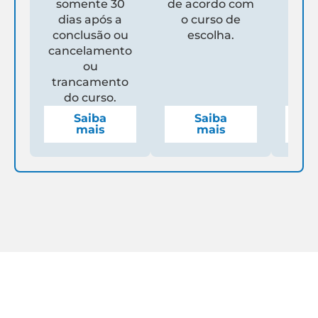
somente 30
de acordo com
Un
dias após a
o curso de
ga
conclusão ou
escolha.
de
cancelamento
espe
ou
mens
trancamento
do curso.
Saiba
Saiba
mais
mais