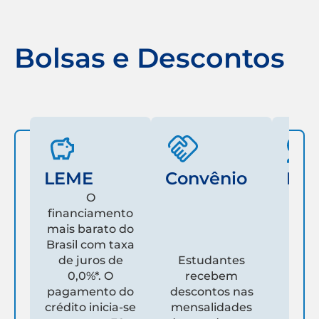
Bolsas e Descontos
LEME
Convênio
Fam
O
financiamento
mais barato do
Es
Brasil com taxa
de juros de
Estudantes
pare
0,0%*. O
recebem
prim
pagamento do
descontos nas
que
crédito inicia-se
mensalidades
es