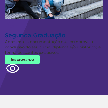
Segunda Graduação
Apresente a documentação que comprove a
conclusão do seu curso (diploma e/ou histórico) e
tenha descontos exclusivos.
Inscreva-se