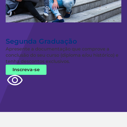
Segunda Graduação
Apresente a documentação que comprove a
conclusão do seu curso (diploma e/ou histórico) e
tenha descontos exclusivos.
Inscreva-se