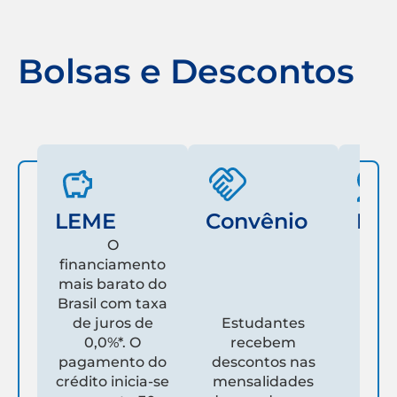
Bolsas e Descontos
LEME
Convênio
Fam
O
financiamento
mais barato do
Es
Brasil com taxa
de juros de
Estudantes
pare
0,0%*. O
recebem
prim
pagamento do
descontos nas
que
crédito inicia-se
mensalidades
es