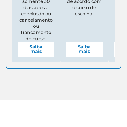
somente 30
de acordo com
Un
dias após a
o curso de
ga
conclusão ou
escolha.
de
cancelamento
espe
ou
mens
trancamento
do curso.
Saiba
Saiba
mais
mais