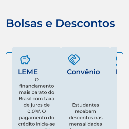
Bolsas e Descontos
LEME
Convênio
Fam
O
financiamento
mais barato do
Es
Brasil com taxa
de juros de
Estudantes
pare
0,0%*. O
recebem
prim
pagamento do
descontos nas
que
crédito inicia-se
mensalidades
es