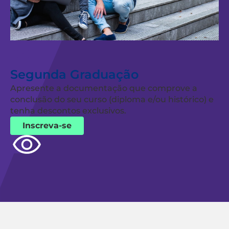
Segunda Graduação
Apresente a documentação que comprove a
conclusão do seu curso (diploma e/ou histórico) e
tenha descontos exclusivos.
Inscreva-se