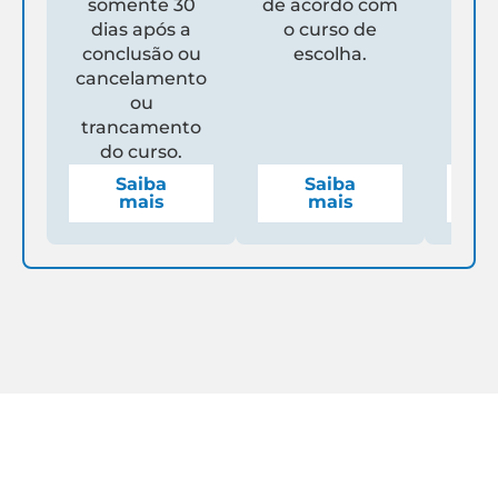
somente 30
de acordo com
Un
dias após a
o curso de
ga
conclusão ou
escolha.
de
cancelamento
espe
ou
mens
trancamento
do curso.
Saiba
Saiba
mais
mais