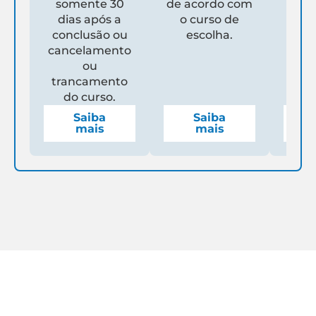
somente 30
de acordo com
Un
dias após a
o curso de
ga
conclusão ou
escolha.
de
cancelamento
espe
ou
mens
trancamento
do curso.
Saiba
Saiba
mais
mais