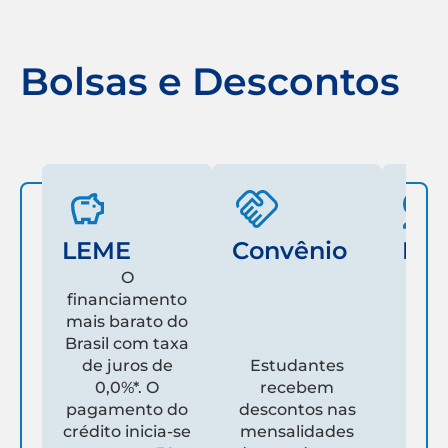
Bolsas e Descontos
LEME
Convênio
Fam
O
financiamento
mais barato do
Es
Brasil com taxa
de juros de
Estudantes
pare
0,0%*. O
recebem
prim
pagamento do
descontos nas
que
crédito inicia-se
mensalidades
es