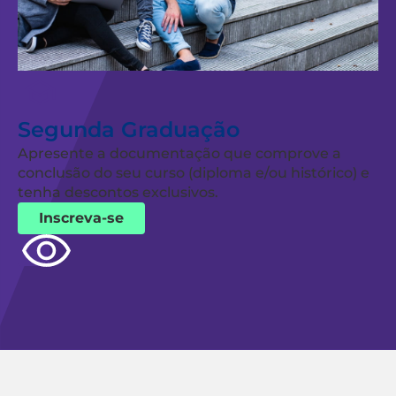
Segunda Graduação
Apresente a documentação que comprove a
conclusão do seu curso (diploma e/ou histórico) e
tenha descontos exclusivos.
Inscreva-se