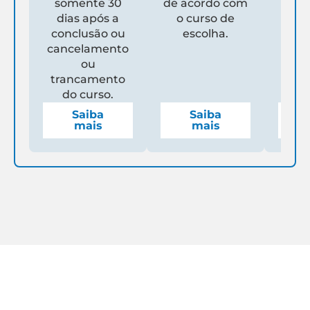
somente 30
de acordo com
Un
dias após a
o curso de
ga
conclusão ou
escolha.
de
cancelamento
espe
ou
mens
trancamento
do curso.
Saiba
Saiba
mais
mais