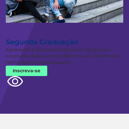
Segunda Graduação
Apresente a documentação que comprove a
conclusão do seu curso (diploma e/ou histórico) e
tenha descontos exclusivos.
Inscreva-se