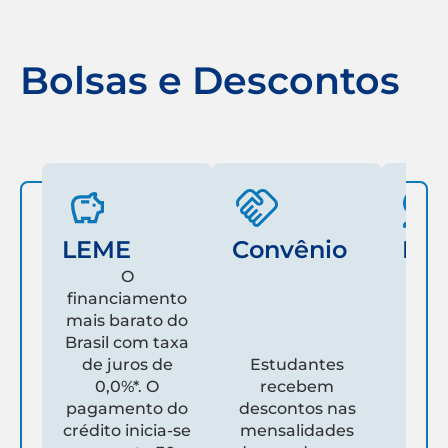
Bolsas e Descontos
LEME
Convênio
Fam
O
financiamento
mais barato do
Es
Brasil com taxa
de juros de
Estudantes
pare
0,0%*. O
recebem
prim
pagamento do
descontos nas
que
crédito inicia-se
mensalidades
es