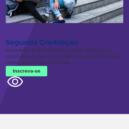
Segunda Graduação
Apresente a documentação que comprove a
conclusão do seu curso (diploma e/ou histórico) e
tenha descontos exclusivos.
Inscreva-se