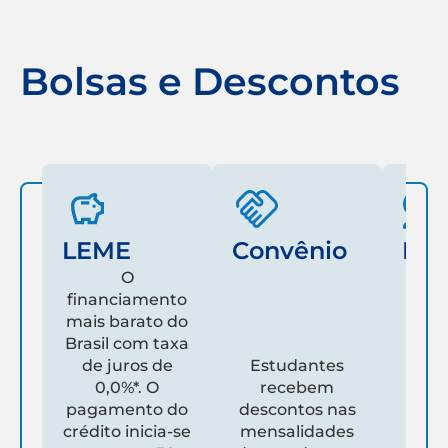
Bolsas e Descontos
LEME
Convênio
Fam
O
financiamento
mais barato do
Es
Brasil com taxa
de juros de
Estudantes
pare
0,0%*. O
recebem
prim
pagamento do
descontos nas
que
crédito inicia-se
mensalidades
es