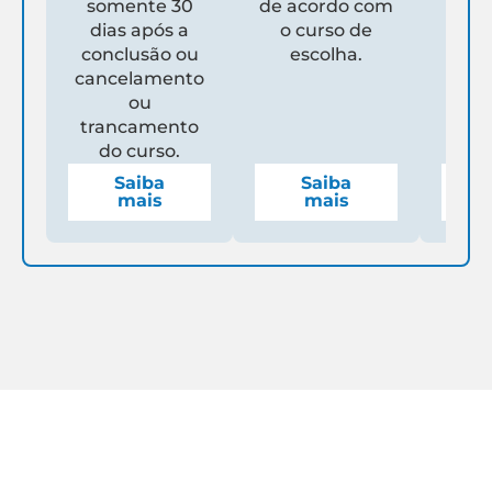
somente 30
de acordo com
Un
dias após a
o curso de
ga
conclusão ou
escolha.
de
cancelamento
espe
ou
mens
trancamento
do curso.
Saiba
Saiba
mais
mais