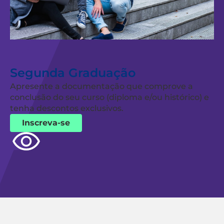
Segunda Graduação
Apresente a documentação que comprove a
conclusão do seu curso (diploma e/ou histórico) e
tenha descontos exclusivos.
Inscreva-se