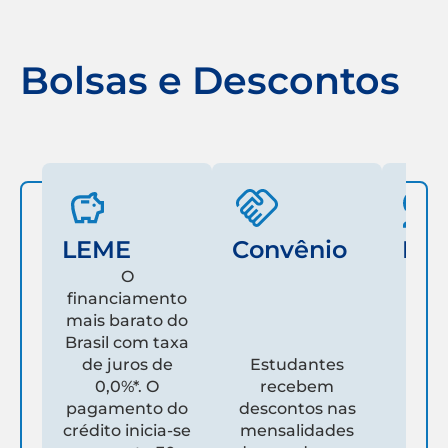
Bolsas e Descontos
LEME
Convênio
Fam
O
financiamento
mais barato do
Es
Brasil com taxa
de juros de
Estudantes
pare
0,0%*. O
recebem
prim
pagamento do
descontos nas
que
crédito inicia-se
mensalidades
es