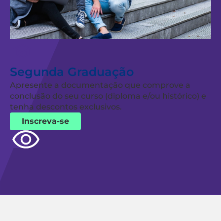
Segunda Graduação
Apresente a documentação que comprove a
conclusão do seu curso (diploma e/ou histórico) e
tenha descontos exclusivos.
Inscreva-se