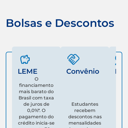
Bolsas e Descontos
LEME
Convênio
Fam
O
financiamento
mais barato do
Es
Brasil com taxa
de juros de
Estudantes
pare
0,0%*. O
recebem
prim
pagamento do
descontos nas
que
crédito inicia-se
mensalidades
es