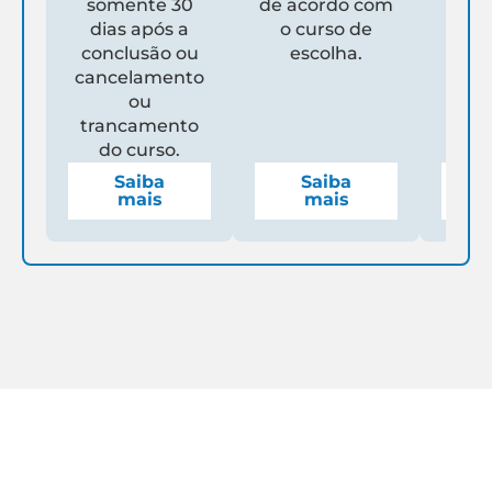
somente 30
de acordo com
Un
dias após a
o curso de
ga
conclusão ou
escolha.
de
cancelamento
espe
ou
mens
trancamento
do curso.
Saiba
Saiba
mais
mais