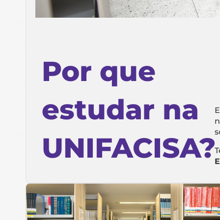
Por que
estudar na
E
n
s
UNIFACISA?
T
E