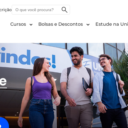
O
crição
que
você
Cursos
Bolsas e Descontos
Estude na Uni
procura?