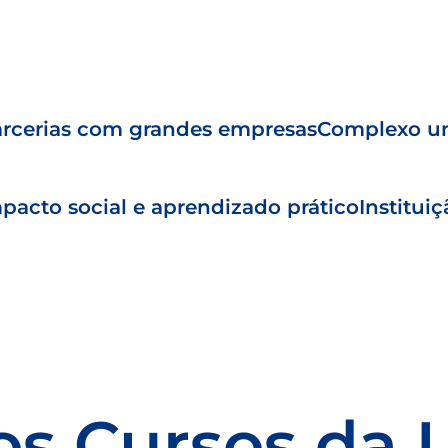
rcerias com grandes empresas
Complexo un
pacto social e aprendizado prático
Institui
os Cursos da 