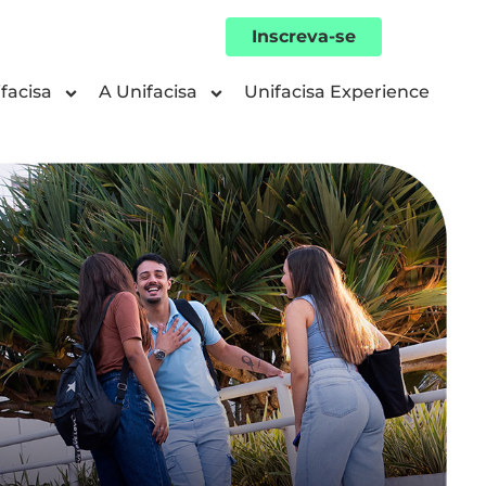
Inscreva-se
facisa
A Unifacisa
Unifacisa Experience