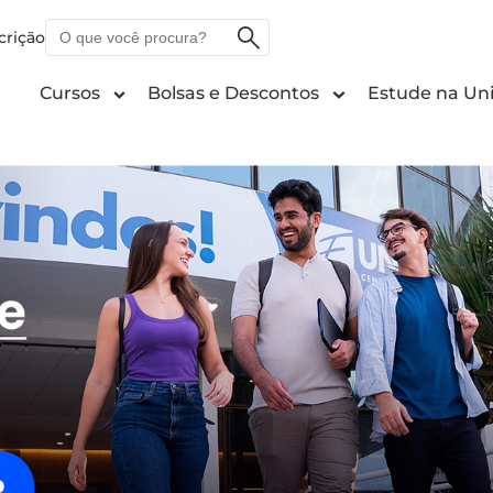
O
crição
que
você
Cursos
Bolsas e Descontos
Estude na Uni
procura?