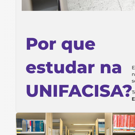
Por que
estudar na
E
n
s
UNIFACISA?
T
E