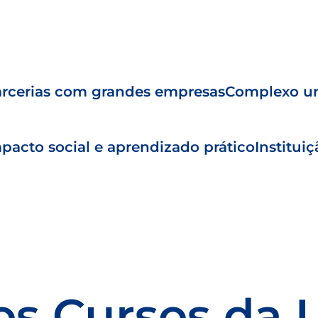
rcerias com grandes empresas
Complexo un
pacto social e aprendizado prático
Institui
os Cursos da 