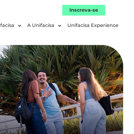
Inscreva-se
facisa
A Unifacisa
Unifacisa Experience