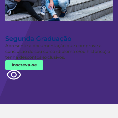
Segunda Graduação
Apresente a documentação que comprove a
conclusão do seu curso (diploma e/ou histórico) e
tenha descontos exclusivos.
Inscreva-se