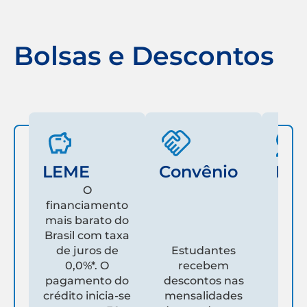
Bolsas e Descontos
LEME
Convênio
Fam
O
financiamento
mais barato do
Es
Brasil com taxa
de juros de
Estudantes
pare
0,0%*. O
recebem
prim
pagamento do
descontos nas
que
crédito inicia-se
mensalidades
es