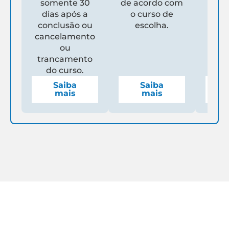
somente 30
de acordo com
Un
dias após a
o curso de
ga
conclusão ou
escolha.
de
cancelamento
espe
ou
mens
trancamento
do curso.
Saiba
Saiba
mais
mais