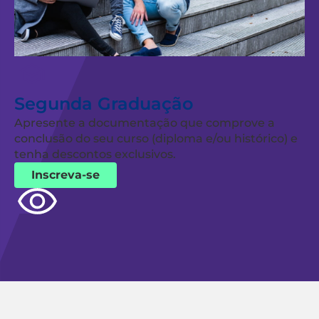
Segunda Graduação
Apresente a documentação que comprove a
conclusão do seu curso (diploma e/ou histórico) e
tenha descontos exclusivos.
Inscreva-se