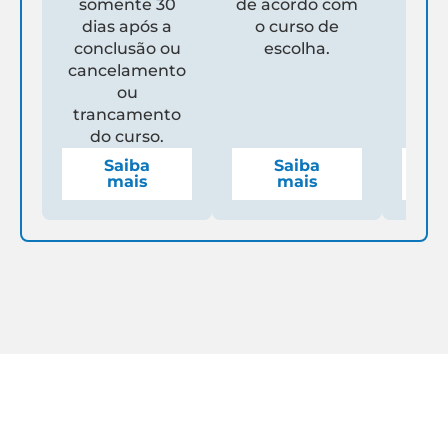
somente 30
de acordo com
Un
dias após a
o curso de
ga
conclusão ou
escolha.
de
cancelamento
espe
ou
mens
trancamento
do curso.
Saiba
Saiba
mais
mais