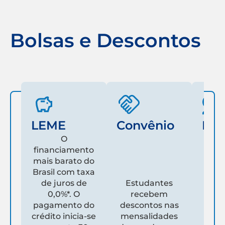
Bolsas e Descontos
LEME
Convênio
Fam
O
financiamento
mais barato do
Es
Brasil com taxa
de juros de
Estudantes
pare
0,0%*. O
recebem
prim
pagamento do
descontos nas
que
crédito inicia-se
mensalidades
es