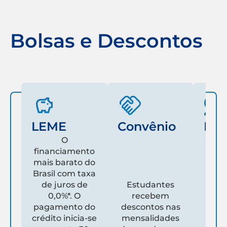
Bolsas e Descontos
LEME
Convênio
Fam
O
financiamento
mais barato do
Es
Brasil com taxa
de juros de
Estudantes
pare
0,0%*. O
recebem
prim
pagamento do
descontos nas
que
crédito inicia-se
mensalidades
es