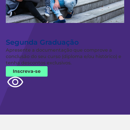
Segunda Graduação
Apresente a documentação que comprove a
conclusão do seu curso (diploma e/ou histórico) e
tenha descontos exclusivos.
Inscreva-se