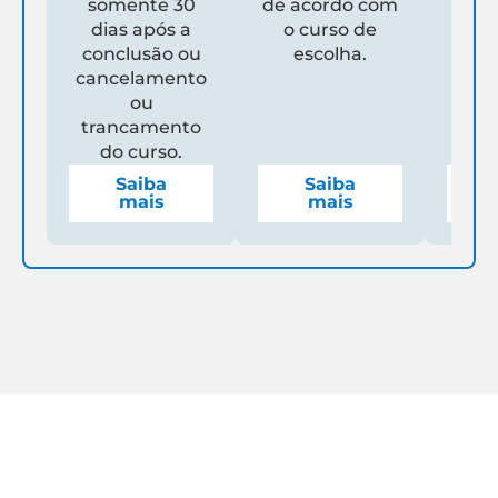
somente 30
de acordo com
Un
dias após a
o curso de
ga
conclusão ou
escolha.
de
cancelamento
espe
ou
mens
trancamento
do curso.
Saiba
Saiba
mais
mais