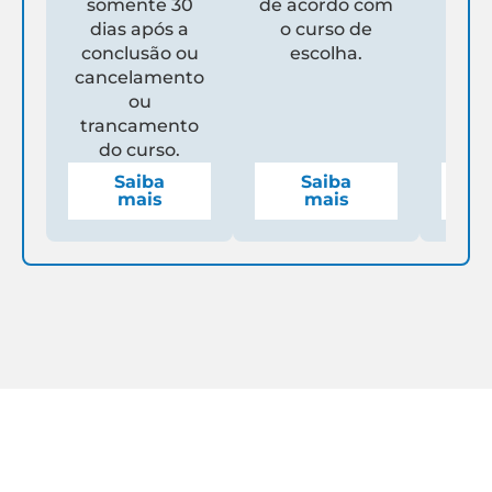
somente 30
de acordo com
Un
dias após a
o curso de
ga
conclusão ou
escolha.
de
cancelamento
espe
ou
mens
trancamento
do curso.
Saiba
Saiba
mais
mais