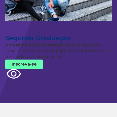
Segunda Graduação
Apresente a documentação que comprove a
conclusão do seu curso (diploma e/ou histórico) e
tenha descontos exclusivos.
Inscreva-se