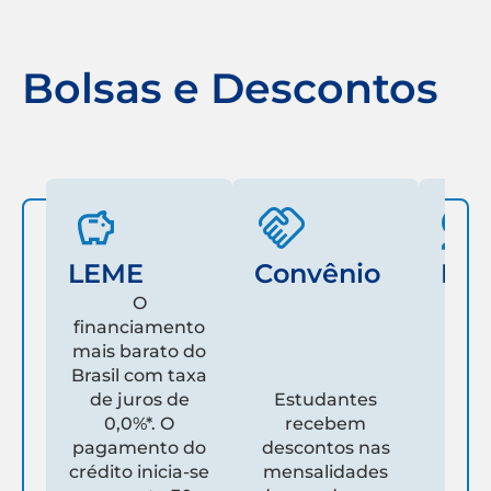
Bolsas e Descontos
LEME
Convênio
Fam
O
financiamento
mais barato do
Es
Brasil com taxa
de juros de
Estudantes
pare
0,0%*. O
recebem
prim
pagamento do
descontos nas
que
crédito inicia-se
mensalidades
es