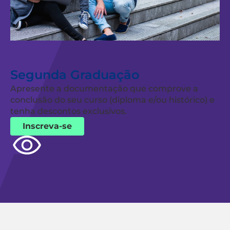
Segunda Graduação
Apresente a documentação que comprove a
conclusão do seu curso (diploma e/ou histórico) e
tenha descontos exclusivos.
Inscreva-se