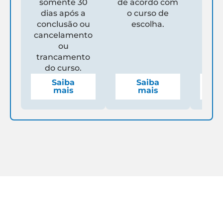
somente 30
de acordo com
Un
dias após a
o curso de
ga
conclusão ou
escolha.
de
cancelamento
espe
ou
mens
trancamento
do curso.
Saiba
Saiba
mais
mais