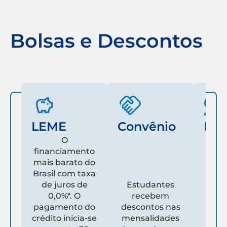
Bolsas e Descontos
LEME
Convênio
Fam
O
financiamento
mais barato do
Es
Brasil com taxa
de juros de
Estudantes
pare
0,0%*. O
recebem
prim
pagamento do
descontos nas
que
crédito inicia-se
mensalidades
es