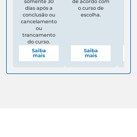
somente 30
de acordo com
Un
dias após a
o curso de
ga
conclusão ou
escolha.
de
cancelamento
espe
ou
mens
trancamento
do curso.
Saiba
Saiba
mais
mais