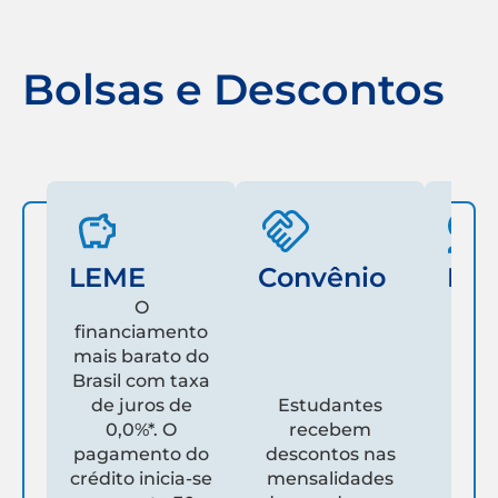
Bolsas e Descontos
LEME
Convênio
Fam
O
financiamento
mais barato do
Es
Brasil com taxa
de juros de
Estudantes
pare
0,0%*. O
recebem
prim
pagamento do
descontos nas
que
crédito inicia-se
mensalidades
es