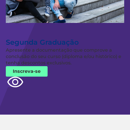
Segunda Graduação
Apresente a documentação que comprove a
conclusão do seu curso (diploma e/ou histórico) e
tenha descontos exclusivos.
Inscreva-se