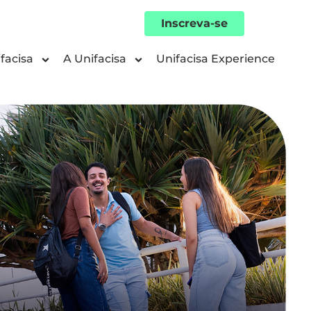
Inscreva-se
facisa
A Unifacisa
Unifacisa Experience