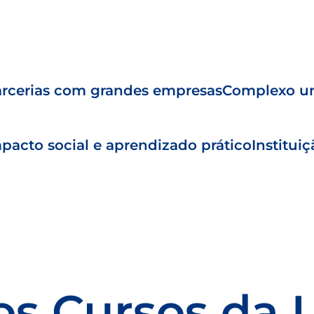
rcerias com grandes empresas
Complexo un
pacto social e aprendizado prático
Institui
os Cursos da 