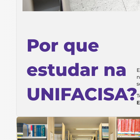
Por que
estudar na
E
n
s
UNIFACISA?
T
E