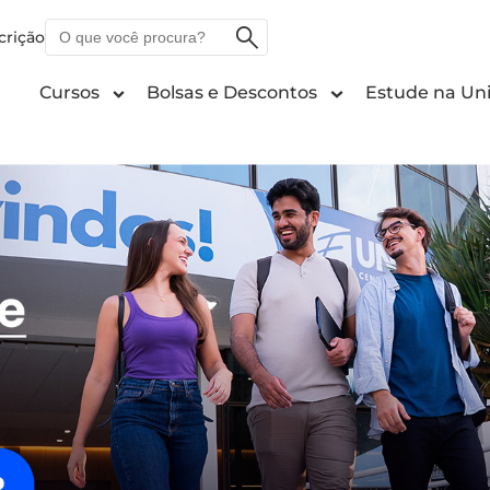
O
crição
que
você
Cursos
Bolsas e Descontos
Estude na Uni
procura?