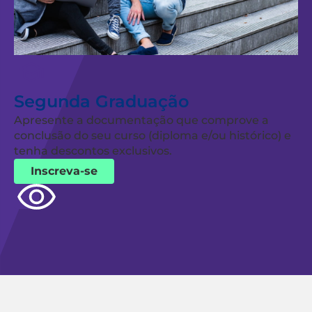
Segunda Graduação
Apresente a documentação que comprove a
conclusão do seu curso (diploma e/ou histórico) e
tenha descontos exclusivos.
Inscreva-se