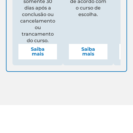
somente 30
de acordo com
Un
dias após a
o curso de
ga
conclusão ou
escolha.
de
cancelamento
espe
ou
mens
trancamento
do curso.
Saiba
Saiba
mais
mais