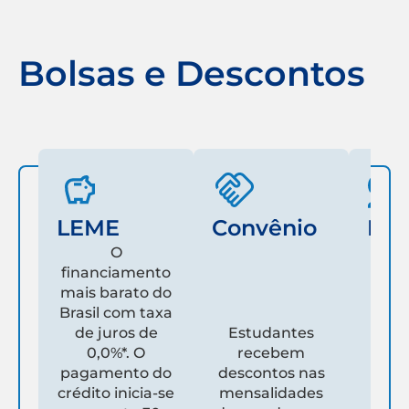
Bolsas e Descontos
LEME
Convênio
Fam
O
financiamento
mais barato do
Es
Brasil com taxa
de juros de
Estudantes
pare
0,0%*. O
recebem
prim
pagamento do
descontos nas
que
crédito inicia-se
mensalidades
es