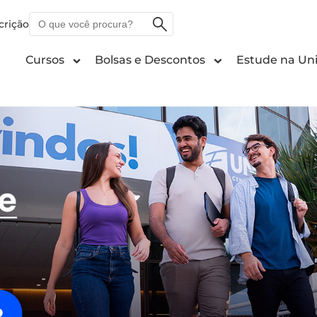
O
crição
que
você
Cursos
Bolsas e Descontos
Estude na Uni
procura?