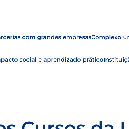
rcerias com grandes empresas
Complexo un
pacto social e aprendizado prático
Institui
os Cursos da 