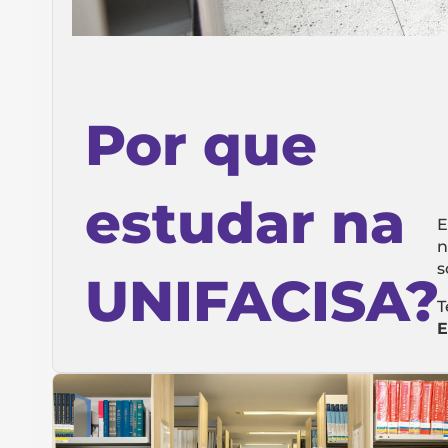
Por que
estudar na
E
n
s
UNIFACISA?
T
E