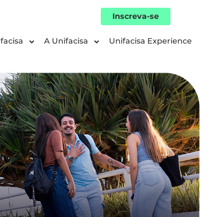
Inscreva-se
facisa
A Unifacisa
Unifacisa Experience