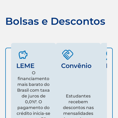
Bolsas e Descontos
LEME
Convênio
Fam
O
financiamento
mais barato do
Es
Brasil com taxa
de juros de
Estudantes
pare
0,0%*. O
recebem
prim
pagamento do
descontos nas
que
crédito inicia-se
mensalidades
es