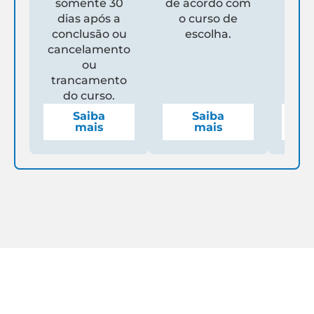
somente 30
de acordo com
Un
dias após a
o curso de
ga
conclusão ou
escolha.
de
cancelamento
espe
ou
mens
trancamento
do curso.
Saiba
Saiba
mais
mais