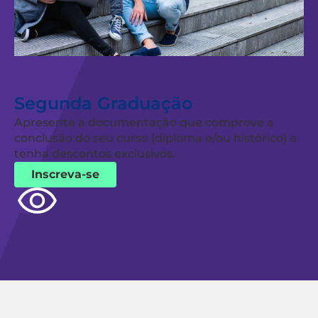
Segunda Graduação
Apresente a documentação que comprove a
conclusão do seu curso (diploma e/ou histórico) e
tenha descontos exclusivos.
Inscreva-se