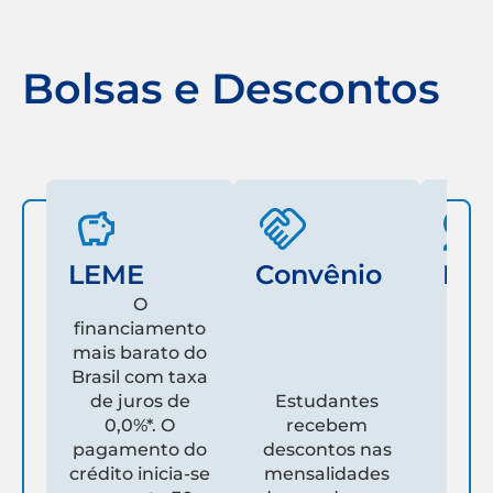
Bolsas e Descontos
LEME
Convênio
Fam
O
financiamento
mais barato do
Es
Brasil com taxa
de juros de
Estudantes
pare
0,0%*. O
recebem
prim
pagamento do
descontos nas
que
crédito inicia-se
mensalidades
es