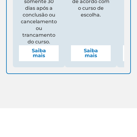
somente 30
de acordo com
Un
dias após a
o curso de
ga
conclusão ou
escolha.
de
cancelamento
espe
ou
mens
trancamento
do curso.
Saiba
Saiba
mais
mais