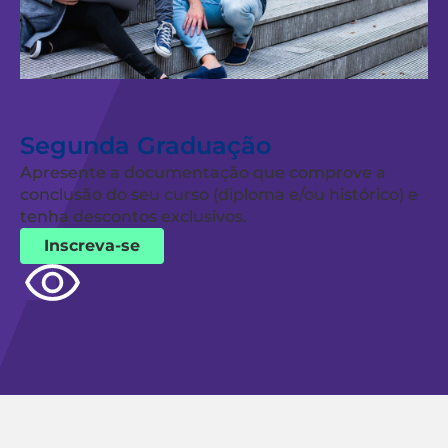
Segunda Graduação
Apresente a documentação que comprove a
conclusão do seu curso (diploma e/ou histórico) e
tenha descontos exclusivos.
Inscreva-se