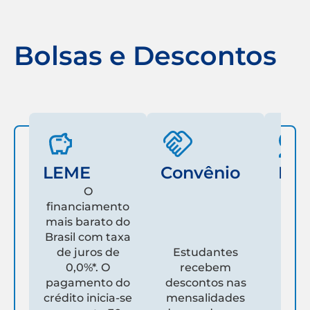
Bolsas e Descontos
LEME
Convênio
Fam
O
financiamento
mais barato do
Es
Brasil com taxa
de juros de
Estudantes
pare
0,0%*. O
recebem
prim
pagamento do
descontos nas
que
crédito inicia-se
mensalidades
es