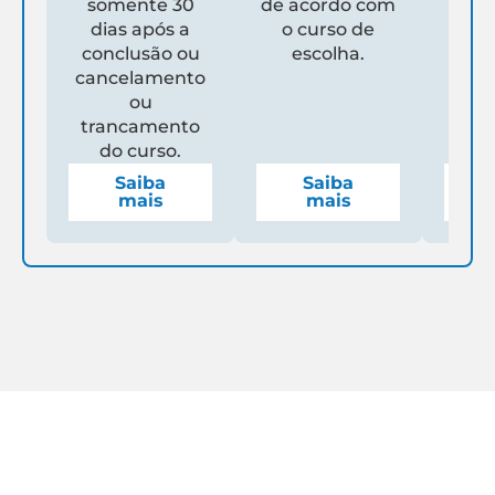
somente 30
de acordo com
Un
dias após a
o curso de
ga
conclusão ou
escolha.
de
cancelamento
espe
ou
mens
trancamento
do curso.
Saiba
Saiba
mais
mais