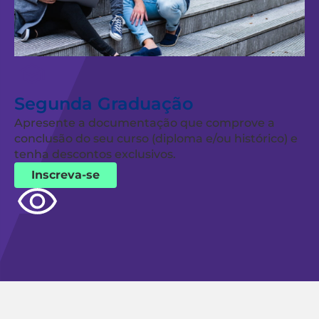
Segunda Graduação
Apresente a documentação que comprove a
conclusão do seu curso (diploma e/ou histórico) e
tenha descontos exclusivos.
Inscreva-se